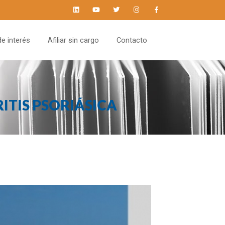
--!>
de interés
Afiliar sin cargo
Contacto
RITIS PSORIÁSICA